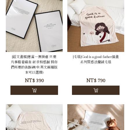
[經文畫框]應當一無掛慮 只要
[毛毯]God is a good father插畫
凡事藉着禱告 祈求和感謝 將你
系列質感法蘭絨毛毯
們所要的告訴神(中.英文兩種版
本可以選擇)
NT$
390
NT$
790