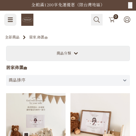
惠！
Cart
0
全部商品
居家.佈置🧺
商品分類
居家.佈置🧺