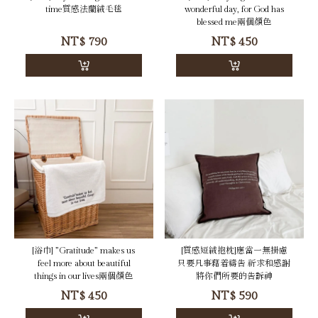
[毛毯]Hey!God is good all the
[浴巾]Today is gonna be a
time質感法蘭絨毛毯
wonderful day, for God has
blessed me兩個顏色
NT$
790
NT$
450
[浴巾] ”Gratitude” makes us
[質感短絨抱枕]應當一無掛慮
feel more about beautiful
只要凡事藉着禱告 祈求和感謝
things in our lives兩個顏色
將你們所要的告訴神
NT$
450
NT$
590