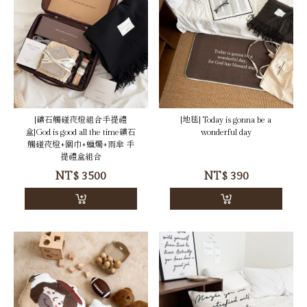
[礦石觸碰夜燈組合手提禮
[地毯] Today is gonna be a
盒]God is good all the time礦石
wonderful day
觸碰夜燈+圍巾+蠟燭+雨傘 手
提禮盒組合
NT$
3500
NT$
390