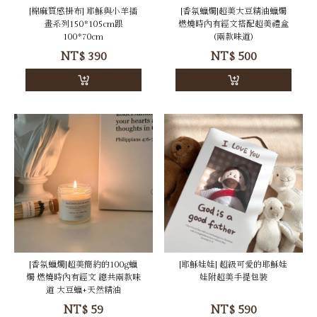
[棉麻質感掛布] 耶穌與小羊插
[香氛蠟燭]超美大豆精油蠟燭
畫系列150*105cm跟
燃燒時內有經文搭配超美禮盒
100*70cm
(兩款味道)
NT$
390
NT$
500
[香氛蠟燭]超美簡約的100g蠟
[耶穌娃娃] 超級可愛的耶穌娃
燭 燃燒時內有經文 總共兩款味
娃附超美手提包裝
道 大豆蠟+天然精油