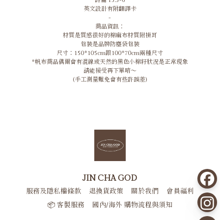
詩篇 13:5-6
英文設計有附翻譯卡
-
商品資訊：
材質是質感很好的棉麻布材質附掛耳
包裝是品牌防塵袋包裝
尺寸：150*105cm跟100*70cm兩種尺寸
*帆布商品偶爾會有混線或天然的黑色小棉籽狀況是正常現象
請能接受再下單唷～
(手工測量難免會有些許誤差)
JIN CHA GOD
服務及隱私權條款
退換貨政策
關於我們
會員福利
📦 客製服務
國內/海外 購物流程與須知