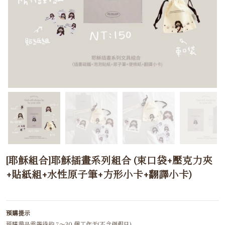
[耶穌組合]耶穌插畫系列組合 (束口袋+壓克力夾
+貼紙組+水性原子筆+方形小卡+翻譯小卡)
預購提示
預購商品需等待約 7～30 個工作天(不含例假日)