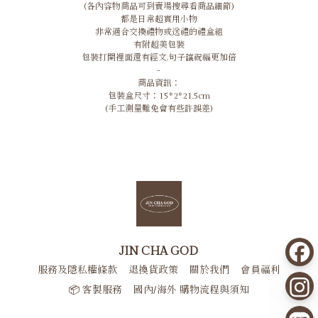
(各內容物商品可到賣場搜尋看商品細節)
都是日常超實用小物
非常適合交換禮物或送禮的禮盒組
有附超美包裝
包裝打開裡面還有經文.句子讓祝福更加倍
-
商品資訊：
包裝盒尺寸：15*2*21.5cm
(手工測量難免會有些許誤差)
JIN CHA GOD
服務及隱私權條款
退換貨政策
關於我們
會員福利
📦 客製服務
國內/海外 購物流程與須知