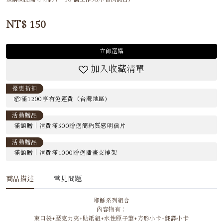
NT$
150
立即選購
加入收藏清單
優惠折扣
📦滿1200享有免運費（台灣地區)
活動贈品
滿額贈｜消費滿500贈送簡約質感明信片
活動贈品
滿額贈｜消費滿1000贈送插畫支撐架
商品描述
常見問題
耶穌系列組合
內容物有：
束口袋+壓克力夾+貼紙組+水性原子筆+方形小卡+翻譯小卡