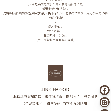
腓立比書 4:6-7
(因為是英文經文設計內包裝會附翻譯卡喲)
氣囊支架使用方法：
先將黏貼部位擦拭乾淨等乾燥後，撕下貼紙貼上想要的位置後，用力按住約10秒
後就可以摟
-
商品資訊：
尺寸：直徑4cm
包裝尺寸：9*9cm
(手工測量難免會有些許誤差)
JIN CHA GOD
服務及隱私權條款
退換貨政策
關於我們
會員福利
📦 客製服務
國內/海外 購物流程與須知