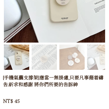
[手機氣囊支撐架]應當一無掛慮,只要凡事藉着禱
告.祈求和感謝 將你們所要的告訴神
NT$
45