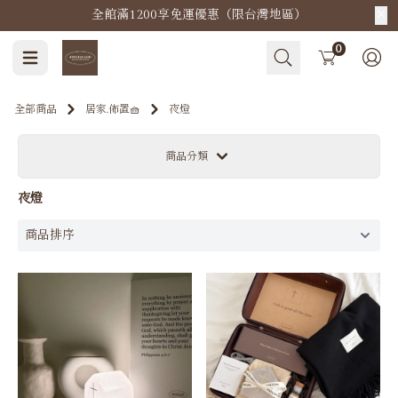
全館滿1200享免運優惠（限台灣地區）
Cart
0
全部商品
居家.佈置🧺
夜燈
商品分類
夜燈