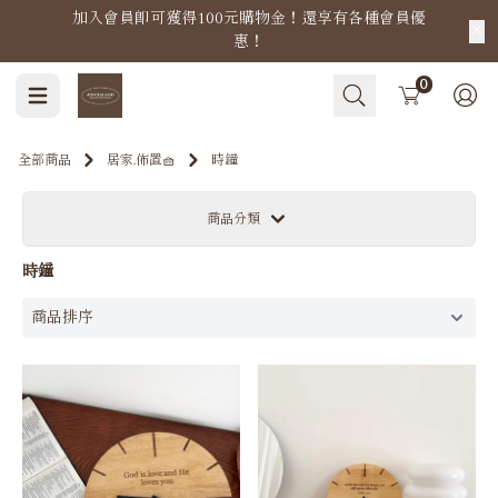
加入會員即可獲得100元購物金！還享有各種會員優
惠！
Cart
0
全部商品
居家.佈置🧺
時鐘
商品分類
時鐘