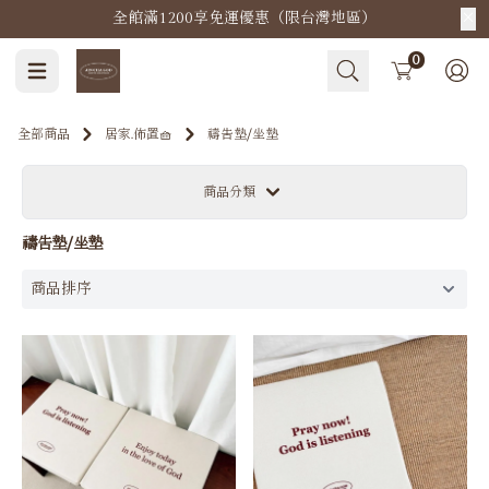
全館滿1200享免運優惠（限台灣地區）
Cart
0
全部商品
居家.佈置🧺
禱告墊⧸坐墊
商品分類
禱告墊⧸坐墊