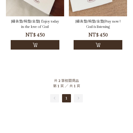
[禱告墊/椅墊/坐墊] Enjoy today
[禱告墊/椅墊/坐墊]Pray now !
in the love of God
God is listening
NT$
450
NT$
450
共
2
筆相關商品
第
1
頁 ／ 共
1
頁
1