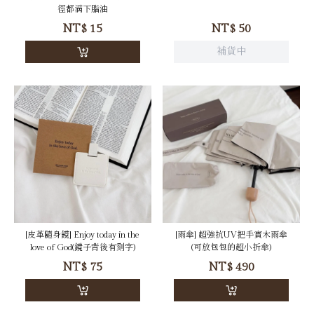
徑都滴下脂油
NT$
15
NT$
50
補貨中
[皮革隨身鏡] Enjoy today in the
[雨傘] 超強抗UV把手實木雨傘
love of God(鏡子背後有刻字)
(可放包包的超小折傘)
NT$
75
NT$
490