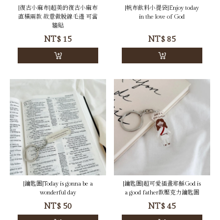
[復古小麻布]超美的復古小麻布
[帆布飲料小提袋]Enjoy today
直橫兩款 故意做脫線毛邊 可當
in the love of God
牆貼
NT$
15
NT$
85
[鑰匙圈]Today is gonna be a
[鑰匙圈]超可愛插畫耶穌God is
wonderful day
a good father款壓克力鑰匙圈
NT$
50
NT$
45