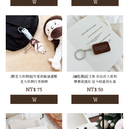
[壓克力吊牌]超可愛耶穌插畫壓
[鑰匙圈]經文款 ‬‬‬‬你出你入耶和
克力吊牌行李掛牌
華要保護你 從今時直到永遠
NT$
75
NT$
50