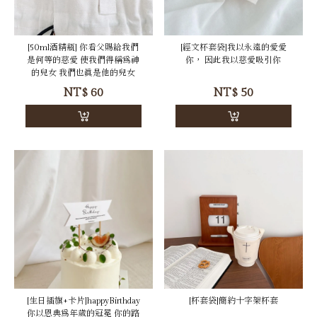
[50ml酒精瓶] 你看父賜給我們
[經文杯套袋]我以永遠的愛愛
是何等的慈愛 使我們得稱為神
你， 因此我以慈愛吸引你
的兒女 我們也真是他的兒女
NT$
60
NT$
50
[生日插旗+卡片]happyBirthday
[杯套袋]簡約十字架杯套
你以恩典為年歲的冠冕 你的路