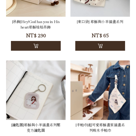
[吊飾]Hey!God has you in His
[束口袋] 耶穌與小羊插畫系列
heart耶穌娃娃吊飾
NT$
290
NT$
65
[鑰匙圈]耶穌與小羊插畫系列壓
[手帕巾]超可愛耶穌畫家插畫系
克力鑰匙圈
列吸水手帕巾