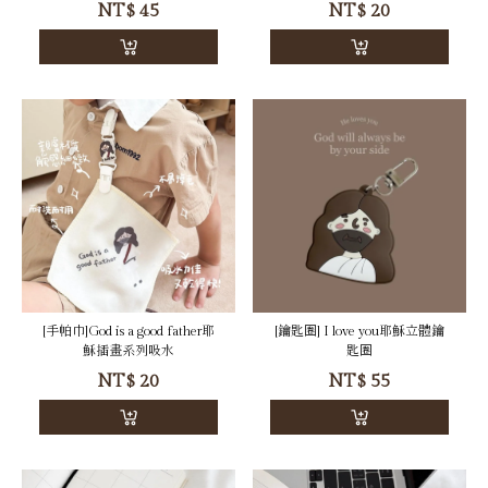
NT$
45
NT$
20
[手帕巾]God is a good father耶
[鑰匙圈] I love you耶穌立體鑰
穌插畫系列吸水
匙圈
NT$
20
NT$
55