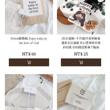
[50ml酒精瓶] Enjoy today in
[生日插旗+卡片]超可愛耶穌插
the love of God
畫款生日插旗 你以恩典為年歲
的冠冕 你的路徑都滴下脂油
NT$
60
NT$
25