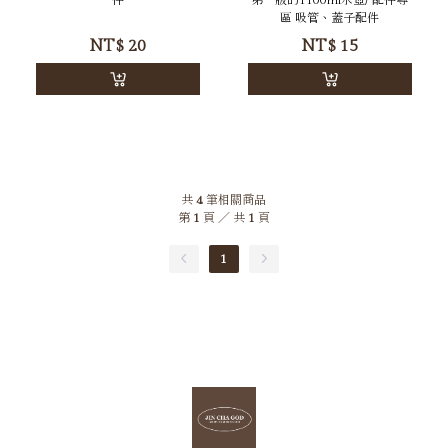
區 吸管、蓋子配件
NT$
20
NT$
15
共
4
筆相關商品
第
1
頁 ／ 共
1
頁
1