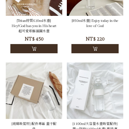
[Tritan材質620ml水壺]
[850ml水壺] Enjoy today in the
Hey!God has you in His heart
love of God
超可愛耶穌插圖水壺
NT$
450
NT$
220
[玻璃吸管杯] 配件專區 蓋子配
[1100ml大容量水壺吸管配件]
件
第一版的1100ml水壺/ 配件專