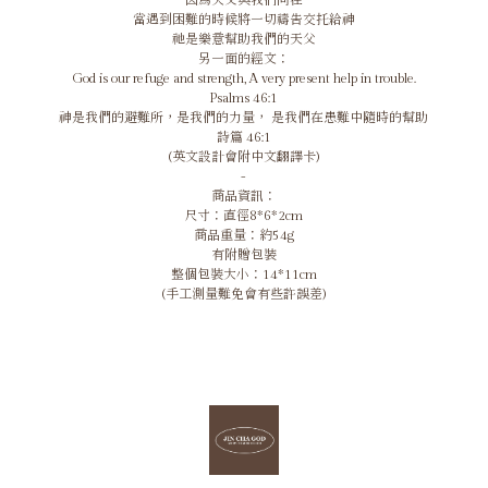
因為天父與我們同在
當遇到困難的時候將一切禱告交托給神
祂是樂意幫助我們的天父
另一面的經文：
God is our refuge and strength, A very present help in trouble.
Psalms 46:1
神是我們的避難所，是我們的力量， 是我們在患難中隨時的幫助
詩篇 46:1
(英文設計會附中文翻譯卡)
-
商品資訊：
尺寸：直徑8*6*2cm
商品重量：約54g
有附贈包裝
整個包裝大小：14*11cm
(手工測量難免會有些許誤差)