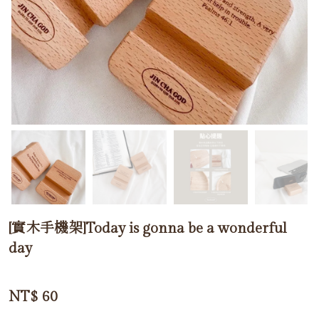
[實木手機架]Today is gonna be a wonderful
day
NT$
60