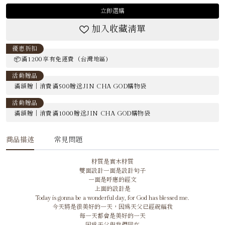
立即選購
加入收藏清單
優惠折扣
📦滿1200享有免運費（台灣地區)
活動贈品
滿額贈｜消費滿500贈送JIN CHA GOD購物袋
活動贈品
滿額贈｜消費滿1000贈送JIN CHA GOD購物袋
商品描述
常見問題
材質是實木材質
雙面設計一面是設計句子
一面是呼應的經文
上面的設計是
Today is gonna be a wonderful day, for God has blessed me.
今天將是很美好的一天，因為天父已經祝福我
每一天都會是美好的一天