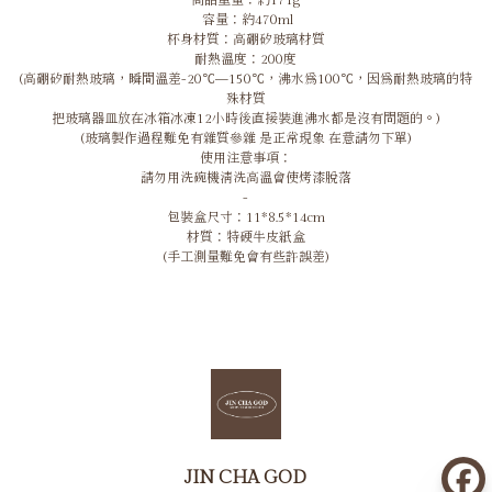
商品重量：約171g
容量：約470ml
杯身材質：高硼矽玻璃材質
耐熱溫度：200度
(高硼矽耐熱玻璃，瞬間溫差­­­-20℃—150℃，沸水爲100℃，因爲耐熱玻璃的特
殊材質
把玻璃器皿放在冰箱冰凍12小時後直接裝進沸水都是沒有問題的。)
(玻璃製作過程難免有雜質參雜 是正常現象 在意請勿下單)
使用注意事項：
請勿用洗碗機清洗高溫會使烤漆脫落
-
包裝盒尺寸：11*8.5*14cm
材質：特硬牛皮紙盒
(手工測量難免會有些許誤差)
JIN CHA GOD