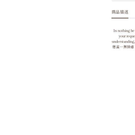
商品描述
In nothing be 
your requ
understanding,
應當一無掛慮