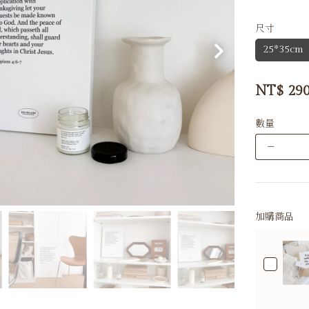
尺寸
25*35cm
NT$
29
數量
－
加購商品