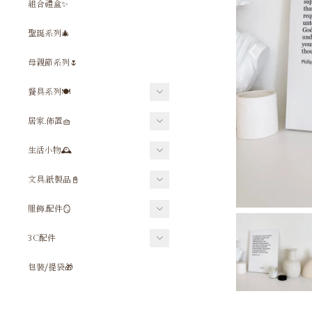
組合禮盒✨
聖誕系列🎄
母親節系列🌷
餐具系列🍽️
餐具⧸吸管組
居家.佈置🧺
杯子
禱告墊⧸坐墊
生活小物🕰
保溫⧸保冰杯
佈置小物
鑰匙圈⧸吊飾
文具.紙製品📓
水壺⧸水壺配件
毛巾⧸浴巾
飲料杯套⧸提袋
筆組
服飾.配件🪞
杯墊
相框⧸相簿
口罩套
尺
飾品
碗⧸盤
3C配件
十字架
酒精噴瓶
筆袋
Ｔ恤
木漿海綿
手機殼
時鐘
包裝⧸提袋🎁
雨傘
卡片
包包⧸提袋
平板套
地毯
隨身鏡
貼紙
大學Ｔ