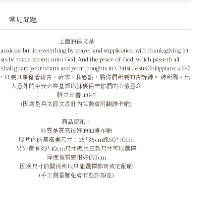
常見問題
上面的經文是
anxious; but in everything by prayer and supplication with thanksgiving let
ests be made known unto God. And the peace of God, which passeth all
 shall guard your hearts and your thoughts in Christ Jesus.Philippians 4:6-7
，只要凡事藉着禱告、祈求，和感謝，將你們所要的告訴神。 神所賜、出
人意外的平安必在基督耶穌裏保守你們的心懷意念
腓立比書 4:6-7
(因為是英文經文設計內包裝會附翻譯卡喲)
-
商品資訊：
材質是質感很好的油畫布喲
照片內的無框畫尺寸：25*35cm跟50*70cm
另外還有30*40cm尺寸總共三款尺寸可以選擇
厚度是質感很好的3cm
因為尺寸的關係所以只能選擇郵寄或宅配喲
(手工測量難免會有些許誤差)