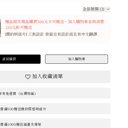
全部展開 (2)
贈品限定商品購買500元才可贈送，加入購物車並再消費
210元即可贈送
[簡約明信片] 三款設計 背面也有設計而且有中文翻譯
直接購買
加入購物車
加入收藏清單
0享有免運費（台灣地區)
費滿500贈送簡約質感明信片
費滿1000贈送插畫支撐架