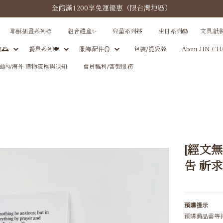
全館滿1200享免運優惠（限台灣地區）
耶穌插畫系列🎨
組合禮盒✨
兒童系列🧸
生日系列🎂
文具.紙
🕰
餐具系列🍽️
服飾.配件🪞
包裝⧸提袋🎁
About JIN C
國內/海外 購物流程與須知
會員福利/客製服務
[經文
告 祈
預購提示
預購商品需等待