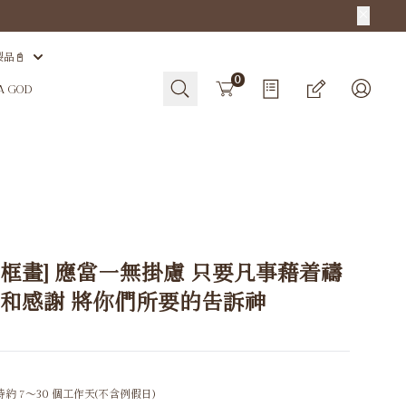
製品📓
Cart
0
HA GOD
無框畫] 應當一無掛慮 只要凡事藉着禱
求和感謝 將你們所要的告訴神
約 7～30 個工作天(不含例假日)