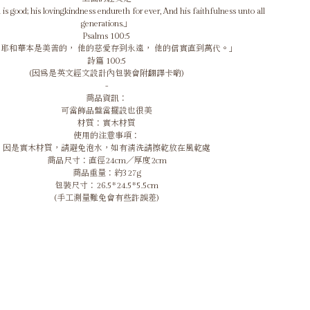
s good; his lovingkindness endureth for ever, And his faithfulness unto all
generations.」
Psalms 100:5
耶和華本是美善的， 他的慈愛存到永遠， 他的信實直到萬代。」
詩篇 100:5
(因為是英文經文設計內包裝會附翻譯卡喲)
-
商品資訊：
可當飾品盤當擺設也很美
材質：實木材質
使用的注意事項：
因是實木材質，請避免泡水，如有清洗請擦乾放在風乾處
商品尺寸：直徑24cm／厚度2cm
商品重量：約327g
包裝尺寸：26.5*24.5*5.5cm
(手工測量難免會有些許誤差)