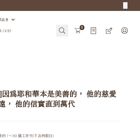
製品📓
Cart
0
HA GOD
盤]因為耶和華本是美善的， 他的慈愛
遠， 他的信實直到萬代
約 7～30 個工作天(不含例假日)