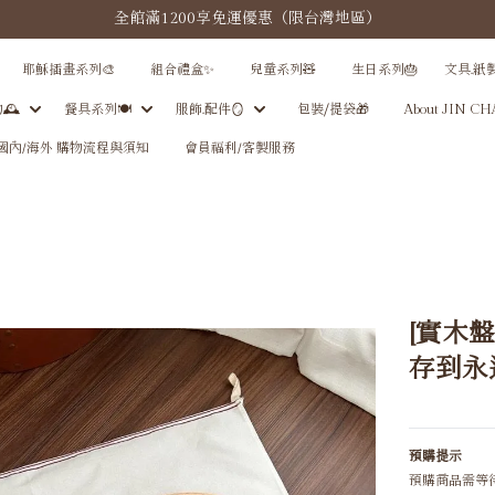
全館滿1200享免運優惠（限台灣地區）
耶穌插畫系列🎨
組合禮盒✨
兒童系列🧸
生日系列🎂
文具.紙
🕰
餐具系列🍽️
服飾.配件🪞
包裝⧸提袋🎁
About JIN C
國內/海外 購物流程與須知
會員福利/客製服務
[實木
存到永
預購提示
預購商品需等待