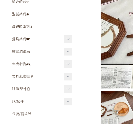
組合禮盒✨
聖誕系列🎄
母親節系列🌷
餐具系列🍽️
餐具⧸吸管組
居家.佈置🧺
杯子
禱告墊⧸坐墊
生活小物🕰
保溫⧸保冰杯
佈置小物
鑰匙圈⧸吊飾
文具.紙製品📓
水壺⧸水壺配件
毛巾⧸浴巾
飲料杯套⧸提袋
筆組
服飾.配件🪞
杯墊
相框⧸相簿
口罩套
尺
飾品
碗⧸盤
3C配件
十字架
酒精噴瓶
筆袋
Ｔ恤
木漿海綿
手機殼
時鐘
包裝⧸提袋🎁
雨傘
卡片
包包⧸提袋
平板套
地毯
隨身鏡
貼紙
大學Ｔ