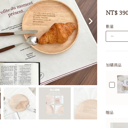
NT$
39
數量
－
加購商品
贈品