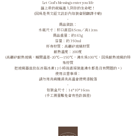
Let God's blessings enter you life
讓上帝的祝福進入到你的生命吧！
(因為是英文經文設計內包裝會附翻譯卡喲)
-
商品資訊：
水瓶尺寸：杯口直徑8.5cm／高12cm
商品重量：約163g
容量：約 350ml
杯身材質：高硼矽玻璃材質
耐熱溫度：200度
(高硼矽耐熱玻璃，瞬間溫差­­­-20℃—150℃，沸水爲100℃，因爲耐熱玻璃的特
殊材質
把玻璃器皿放在冰箱冰凍12小時後直接裝進沸水都是沒有問題的。)
使用注意事項：
請勿用洗碗機清洗高溫會使烤漆脫落
-
包裝盒尺寸：14*10*16cm
(手工測量難免會有些許誤差)