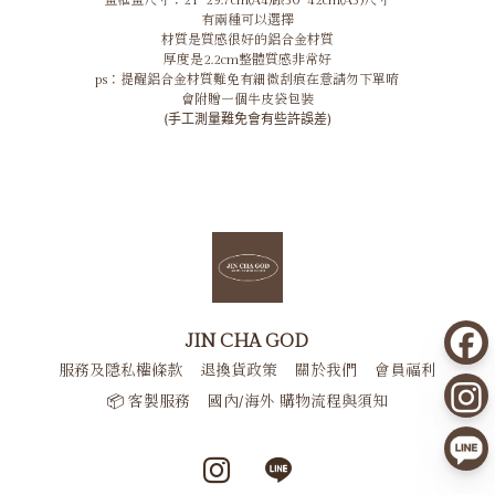
畫框畫尺寸：21*29.7cm(A4)跟30*42cm(A3)尺寸
有兩種可以選擇
材質是質感很好的鋁合金材質
厚度是2.2cm整體質感非常好
ps：提醒鋁合金材質難免有細微刮痕在意請勿下單唷
會附贈一個牛皮袋包裝
(手工測量難免會有些許誤差)
JIN CHA GOD
服務及隱私權條款
退換貨政策
關於我們
會員福利
📦 客製服務
國內/海外 購物流程與須知
Instagram page
Line page