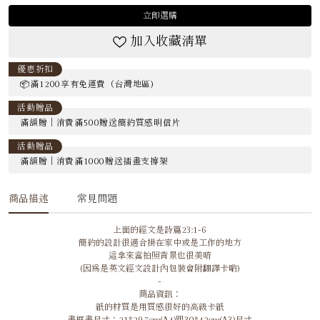
立即選購
加入收藏清單
優惠折扣
📦滿1200享有免運費（台灣地區)
活動贈品
滿額贈｜消費滿500贈送簡約質感明信片
活動贈品
滿額贈｜消費滿1000贈送插畫支撐架
商品描述
常見問題
上面的經文是詩篇23:1-6
簡約的設計很適合掛在家中或是工作的地方
這拿來當拍照背景也很美唷
(因為是英文經文設計內包裝會附翻譯卡喲)
-
商品資訊：
紙的材質是用質感很好的高級卡紙