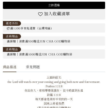
立即選購
加入收藏清單
優惠折扣
📦滿1200享有免運費（台灣地區)
活動贈品
滿額贈｜消費滿500贈送JIN CHA GOD購物袋
活動贈品
滿額贈｜消費滿1000贈送JIN CHA GOD購物袋
商品描述
常見問題
上面的經文:
the Lord will watch over your coming and going both now and forevermore.
Psalms 121:8
你出你入，耶和華要保護你， 從今時直到永遠
詩篇 121:8
每天都會是美好平安的的一天
因為上帝愛我們