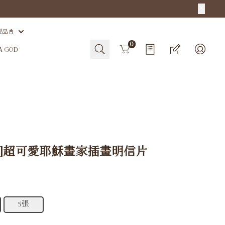
製品📓
Cart
0
HA GOD
片]超可愛耶穌畫家插畫明信片
5張