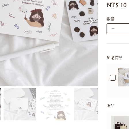
NT$
10
數量
－
加購商品
贈品