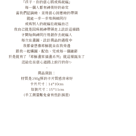
「孩子，你的信心將成為祝福」
每一個人都有神美好的命定
當我們認識祂、並用信心回應祂的帶領
就能一步一步地與祂同行
成為別人的祝福也祝福自己
我自己就是因為被神帶領走上設計這條路
才開始與神同行用創作去祝福人
每次在畫圖、設計商品的過程中
我都會想像耶穌就坐在我旁邊
跟我一起構圖、配色、完成每一個細節
於是就有了「耶穌畫家插畫系列」就這樣誕生了
送給也在信心道路上前行的你✨
-
商品資訊：
材質是290g厚的卡片質感非常好
卡片尺寸：14*10cm
包裝尺寸：15*11cm
(手工測量難免會有些許誤差)