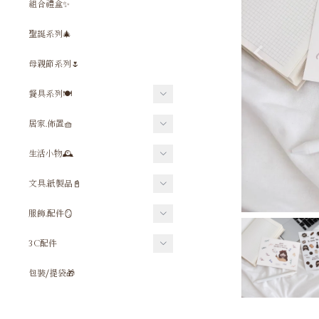
組合禮盒✨
聖誕系列🎄
母親節系列🌷
餐具系列🍽️
餐具⧸吸管組
居家.佈置🧺
杯子
禱告墊⧸坐墊
生活小物🕰
保溫⧸保冰杯
佈置小物
鑰匙圈⧸吊飾
文具.紙製品📓
水壺⧸水壺配件
毛巾⧸浴巾
飲料杯套⧸提袋
筆組
服飾.配件🪞
杯墊
相框⧸相簿
口罩套
尺
飾品
碗⧸盤
3C配件
十字架
酒精噴瓶
筆袋
Ｔ恤
木漿海綿
手機殼
時鐘
包裝⧸提袋🎁
雨傘
卡片
包包⧸提袋
平板套
地毯
隨身鏡
貼紙
大學Ｔ