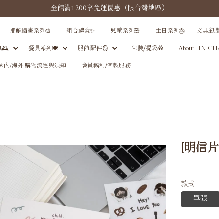
全館滿1200享免運優惠（限台灣地區）
耶穌插畫系列🎨
組合禮盒✨
兒童系列🧸
生日系列🎂
文具.紙
🕰
餐具系列🍽️
服飾.配件🪞
包裝⧸提袋🎁
About JIN C
國內/海外 購物流程與須知
會員福利/客製服務
[明信
款式
單張