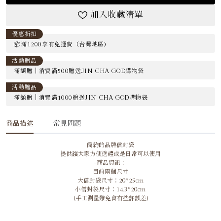
加入收藏清單
優惠折扣
📦滿1200享有免運費（台灣地區)
活動贈品
滿額贈｜消費滿500贈送JIN CHA GOD購物袋
活動贈品
滿額贈｜消費滿1000贈送JIN CHA GOD購物袋
商品描述
常見問題
簡約的品牌信封袋
提供讓大家方便送禮或是日常可以使用
-商品資訊：
目前兩個尺寸
大信封袋尺寸：20*25cm
小信封袋尺寸：14.3*20cm
(手工測量難免會有些許誤差)