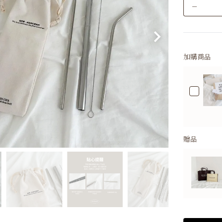
－
加購商品
贈品