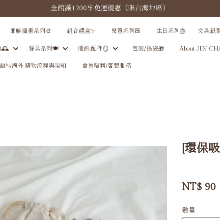
全館滿1200享免運優惠（限台灣地區）
耶穌插畫系列🎨
組合禮盒✨
兒童系列🧸
生日系列🎂
文具.紙
🕰
餐具系列🍽️
服飾.配件🪞
包裝⧸提袋🎁
About JIN C
國內/海外 購物流程與須知
會員福利/客製服務
[環保
NT$
90
數量