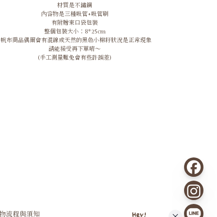
材質是不鏽鋼
內容物是三種吸管+吸管刷
有附贈束口袋包裝
整個包裝大小：8*25cm
*帆布商品偶爾會有混線或天然的黑色小棉籽狀況是正常現象
請能接受再下單唷～
(手工測量難免會有些許誤差)
購物流程與須知