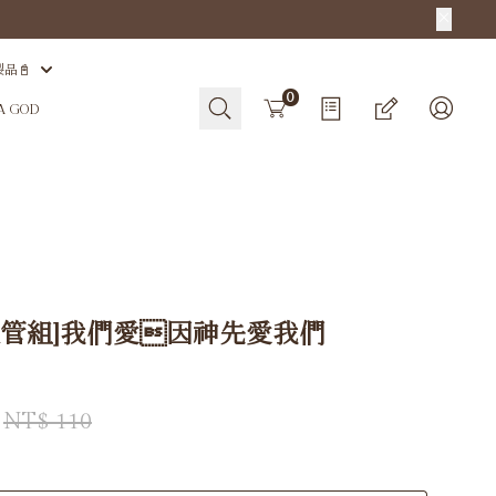
製品📓
Cart
0
HA GOD
吸管組]我們愛因神先愛我們
NT$ 110