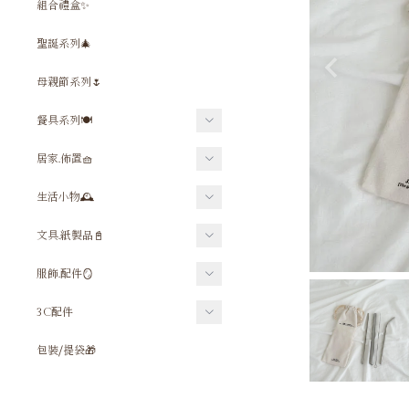
組合禮盒✨
聖誕系列🎄
母親節系列🌷
餐具系列🍽️
餐具⧸吸管組
居家.佈置🧺
杯子
禱告墊⧸坐墊
生活小物🕰
保溫⧸保冰杯
佈置小物
鑰匙圈⧸吊飾
文具.紙製品📓
水壺⧸水壺配件
毛巾⧸浴巾
飲料杯套⧸提袋
筆組
服飾.配件🪞
杯墊
相框⧸相簿
口罩套
尺
飾品
碗⧸盤
3C配件
十字架
酒精噴瓶
筆袋
Ｔ恤
木漿海綿
手機殼
時鐘
包裝⧸提袋🎁
雨傘
卡片
包包⧸提袋
平板套
地毯
隨身鏡
貼紙
大學Ｔ