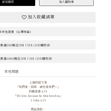
直接購買
加入購物車
加入收藏清單
0享有免運費（台灣地區)
滿500贈送JIN CHA GOD購物袋
滿1000贈送JIN CHA GOD購物袋
常見問題
上面的經文是
「我們愛，因為 神先愛我們。」
‭‭約翰壹書‬ ‭4:19‬ ‭
「We love, because he first loved us.」
‭‭1 John‬ ‭4:19‬
-
商品資訊：